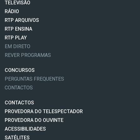
TELEVISÃO
RÁDIO
RTP ARQUIVOS
RTP ENSINA
RTP PLAY
EM DIRETO
REVER PROGRAMAS
CONCURSOS
PERGUNTAS FREQUENTES
CONTACTOS
CONTACTOS
PROVEDORA DO TELESPECTADOR
PROVEDORA DO OUVINTE
ACESSIBILIDADES
SATÉLITES