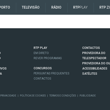
PORTO
TELEVISÃO
RÁDIO
RTP
PLAY
RTP Z
RTP PLAY
CONTACTOS
O
EM DIRETO
PROVEDORA DO
O
REVER PROGRAMAS
TELESPECTADOR
PROVEDORA DO OU
CONCURSOS
IVOS
ACESSIBILIDADES
PERGUNTAS FREQUENTES
NA
SATÉLITES
CONTACTOS
 PRIVACIDADE
|
POLÍTICA DE COOKIES
|
TERMOS E CONDIÇÕES
|
PUBLICIDADE