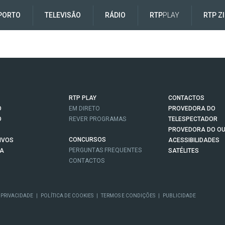
PORTO
TELEVISÃO
RÁDIO
RTP
PLAY
RTP Z
RTP PLAY
CONTACTOS
O
EM DIRETO
PROVEDORA DO
O
REVER PROGRAMAS
TELESPECTADOR
PROVEDORA DO OU
CONCURSOS
IVOS
ACESSIBILIDADES
PERGUNTAS FREQUENTES
NA
SATÉLITES
CONTACTOS
 PRIVACIDADE
|
POLÍTICA DE COOKIES
|
TERMOS E CONDIÇÕES
|
PUBLICIDADE