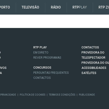
PORTO
TELEVISÃO
RÁDIO
RTP
PLAY
RTP Z
RTP PLAY
CONTACTOS
O
EM DIRETO
PROVEDORA DO
O
REVER PROGRAMAS
TELESPECTADOR
PROVEDORA DO OU
CONCURSOS
IVOS
ACESSIBILIDADES
PERGUNTAS FREQUENTES
NA
SATÉLITES
CONTACTOS
 PRIVACIDADE
|
POLÍTICA DE COOKIES
|
TERMOS E CONDIÇÕES
|
PUBLICIDADE