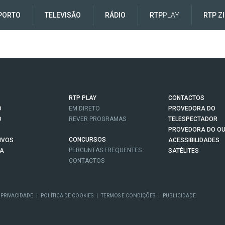
PORTO
TELEVISÃO
RÁDIO
RTP
PLAY
RTP Z
RTP PLAY
CONTACTOS
O
EM DIRETO
PROVEDORA DO
O
REVER PROGRAMAS
TELESPECTADOR
PROVEDORA DO OU
CONCURSOS
IVOS
ACESSIBILIDADES
PERGUNTAS FREQUENTES
NA
SATÉLITES
CONTACTOS
 PRIVACIDADE
|
POLÍTICA DE COOKIES
|
TERMOS E CONDIÇÕES
|
PUBLICIDADE