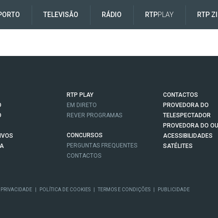
PORTO
TELEVISÃO
RÁDIO
RTP
PLAY
RTP Z
RTP PLAY
CONTACTOS
O
EM DIRETO
PROVEDORA DO
O
REVER PROGRAMAS
TELESPECTADOR
PROVEDORA DO OU
CONCURSOS
IVOS
ACESSIBILIDADES
PERGUNTAS FREQUENTES
NA
SATÉLITES
CONTACTOS
 PRIVACIDADE
|
POLÍTICA DE COOKIES
|
TERMOS E CONDIÇÕES
|
PUBLICIDADE