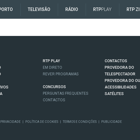
PORTO
TELEVISÃO
RÁDIO
RTP
PLAY
RTP Z
RTP PLAY
CONTACTOS
O
EM DIRETO
PROVEDORA DO
O
REVER PROGRAMAS
TELESPECTADOR
PROVEDORA DO OU
CONCURSOS
IVOS
ACESSIBILIDADES
PERGUNTAS FREQUENTES
NA
SATÉLITES
CONTACTOS
 PRIVACIDADE
|
POLÍTICA DE COOKIES
|
TERMOS E CONDIÇÕES
|
PUBLICIDADE