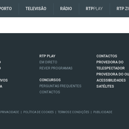
PORTO
TELEVISÃO
RÁDIO
RTP
PLAY
RTP Z
RTP PLAY
CONTACTOS
O
EM DIRETO
PROVEDORA DO
O
REVER PROGRAMAS
TELESPECTADOR
PROVEDORA DO OU
CONCURSOS
IVOS
ACESSIBILIDADES
PERGUNTAS FREQUENTES
NA
SATÉLITES
CONTACTOS
 PRIVACIDADE
|
POLÍTICA DE COOKIES
|
TERMOS E CONDIÇÕES
|
PUBLICIDADE