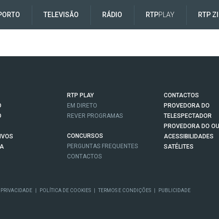
PORTO
TELEVISÃO
RÁDIO
RTP
PLAY
RTP Z
RTP PLAY
CONTACTOS
O
EM DIRETO
PROVEDORA DO
O
REVER PROGRAMAS
TELESPECTADOR
PROVEDORA DO OU
CONCURSOS
IVOS
ACESSIBILIDADES
PERGUNTAS FREQUENTES
NA
SATÉLITES
CONTACTOS
 PRIVACIDADE
|
POLÍTICA DE COOKIES
|
TERMOS E CONDIÇÕES
|
PUBLICIDADE