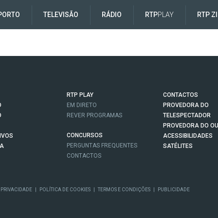
PORTO
TELEVISÃO
RÁDIO
RTP
PLAY
RTP Z
RTP PLAY
CONTACTOS
O
EM DIRETO
PROVEDORA DO
O
REVER PROGRAMAS
TELESPECTADOR
PROVEDORA DO OU
CONCURSOS
IVOS
ACESSIBILIDADES
PERGUNTAS FREQUENTES
NA
SATÉLITES
CONTACTOS
 PRIVACIDADE
|
POLÍTICA DE COOKIES
|
TERMOS E CONDIÇÕES
|
PUBLICIDADE