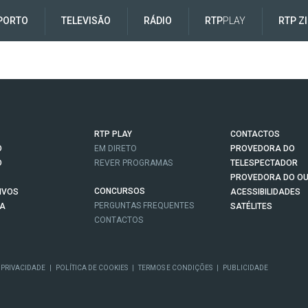
PORTO
TELEVISÃO
RÁDIO
RTP
PLAY
RTP Z
RTP PLAY
CONTACTOS
O
EM DIRETO
PROVEDORA DO
O
REVER PROGRAMAS
TELESPECTADOR
PROVEDORA DO OU
CONCURSOS
IVOS
ACESSIBILIDADES
PERGUNTAS FREQUENTES
NA
SATÉLITES
CONTACTOS
 PRIVACIDADE
|
POLÍTICA DE COOKIES
|
TERMOS E CONDIÇÕES
|
PUBLICIDADE