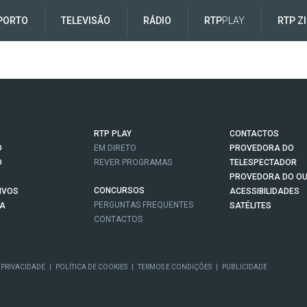
PORTO
TELEVISÃO
RÁDIO
RTP
PLAY
RTP Z
RTP PLAY
CONTACTOS
O
EM DIRETO
PROVEDORA DO
O
REVER PROGRAMAS
TELESPECTADOR
PROVEDORA DO OU
CONCURSOS
IVOS
ACESSIBILIDADES
PERGUNTAS FREQUENTES
NA
SATÉLITES
CONTACTOS
 PRIVACIDADE
|
POLÍTICA DE COOKIES
|
TERMOS E CONDIÇÕES
|
PUBLICIDADE