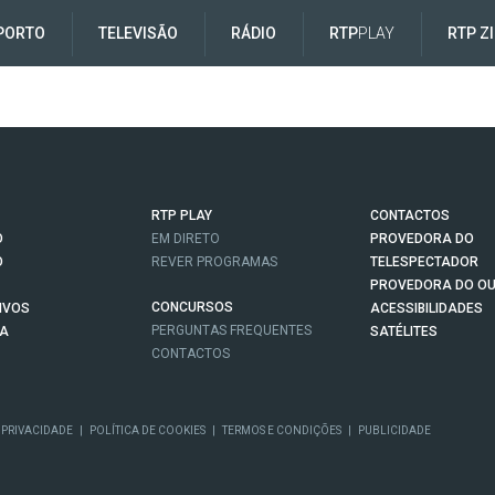
PORTO
TELEVISÃO
RÁDIO
RTP
PLAY
RTP Z
RTP PLAY
CONTACTOS
O
EM DIRETO
PROVEDORA DO
O
REVER PROGRAMAS
TELESPECTADOR
PROVEDORA DO OU
CONCURSOS
IVOS
ACESSIBILIDADES
PERGUNTAS FREQUENTES
NA
SATÉLITES
CONTACTOS
 PRIVACIDADE
|
POLÍTICA DE COOKIES
|
TERMOS E CONDIÇÕES
|
PUBLICIDADE