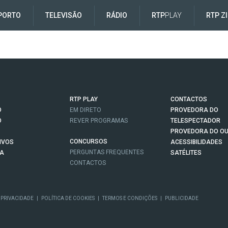
PORTO
TELEVISÃO
RÁDIO
RTP
PLAY
RTP Z
RTP PLAY
CONTACTOS
O
EM DIRETO
PROVEDORA DO
O
REVER PROGRAMAS
TELESPECTADOR
PROVEDORA DO OU
CONCURSOS
IVOS
ACESSIBILIDADES
PERGUNTAS FREQUENTES
NA
SATÉLITES
CONTACTOS
 PRIVACIDADE
|
POLÍTICA DE COOKIES
|
TERMOS E CONDIÇÕES
|
PUBLICIDADE