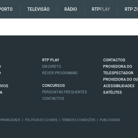
PORTO
TELEVISÃO
RÁDIO
RTP
PLAY
RTP Z
RTP PLAY
CONTACTOS
O
EM DIRETO
PROVEDORA DO
O
REVER PROGRAMAS
TELESPECTADOR
PROVEDORA DO OU
CONCURSOS
IVOS
ACESSIBILIDADES
PERGUNTAS FREQUENTES
NA
SATÉLITES
CONTACTOS
 PRIVACIDADE
|
POLÍTICA DE COOKIES
|
TERMOS E CONDIÇÕES
|
PUBLICIDADE