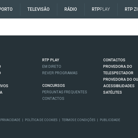
PORTO
TELEVISÃO
RÁDIO
RTP
PLAY
RTP Z
RTP PLAY
CONTACTOS
O
EM DIRETO
PROVEDORA DO
O
REVER PROGRAMAS
TELESPECTADOR
PROVEDORA DO OU
CONCURSOS
IVOS
ACESSIBILIDADES
PERGUNTAS FREQUENTES
NA
SATÉLITES
CONTACTOS
 PRIVACIDADE
|
POLÍTICA DE COOKIES
|
TERMOS E CONDIÇÕES
|
PUBLICIDADE