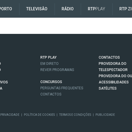
PORTO
TELEVISÃO
RÁDIO
RTP
PLAY
RTP Z
RTP PLAY
CONTACTOS
O
EM DIRETO
PROVEDORA DO
O
REVER PROGRAMAS
TELESPECTADOR
PROVEDORA DO OU
CONCURSOS
IVOS
ACESSIBILIDADES
PERGUNTAS FREQUENTES
NA
SATÉLITES
CONTACTOS
 PRIVACIDADE
|
POLÍTICA DE COOKIES
|
TERMOS E CONDIÇÕES
|
PUBLICIDADE