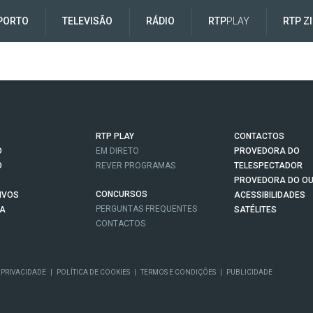
PORTO
TELEVISÃO
RÁDIO
RTP
PLAY
RTP Z
RTP PLAY
CONTACTOS
O
EM DIRETO
PROVEDORA DO
O
REVER PROGRAMAS
TELESPECTADOR
PROVEDORA DO OU
CONCURSOS
IVOS
ACESSIBILIDADES
PERGUNTAS FREQUENTES
NA
SATÉLITES
CONTACTOS
 PRIVACIDADE
|
POLÍTICA DE COOKIES
|
TERMOS E CONDIÇÕES
|
PUBLICIDADE