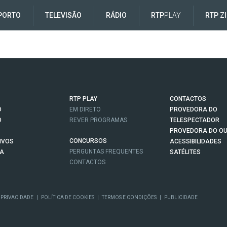
PORTO
TELEVISÃO
RÁDIO
RTP
PLAY
RTP Z
RTP PLAY
CONTACTOS
O
EM DIRETO
PROVEDORA DO
O
REVER PROGRAMAS
TELESPECTADOR
PROVEDORA DO OU
CONCURSOS
IVOS
ACESSIBILIDADES
PERGUNTAS FREQUENTES
NA
SATÉLITES
CONTACTOS
 PRIVACIDADE
|
POLÍTICA DE COOKIES
|
TERMOS E CONDIÇÕES
|
PUBLICIDADE