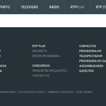
PORTO
TELEVISÃO
RÁDIO
RTP
PLAY
RTP Z
RTP PLAY
CONTACTOS
O
EM DIRETO
PROVEDORA DO
O
REVER PROGRAMAS
TELESPECTADOR
PROVEDORA DO OU
CONCURSOS
IVOS
ACESSIBILIDADES
PERGUNTAS FREQUENTES
NA
SATÉLITES
CONTACTOS
 PRIVACIDADE
|
POLÍTICA DE COOKIES
|
TERMOS E CONDIÇÕES
|
PUBLICIDADE