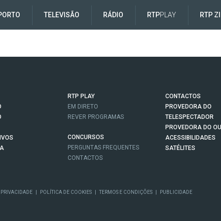
PORTO
TELEVISÃO
RÁDIO
RTP
PLAY
RTP Z
RTP PLAY
CONTACTOS
O
EM DIRETO
PROVEDORA DO
O
REVER PROGRAMAS
TELESPECTADOR
PROVEDORA DO OU
CONCURSOS
IVOS
ACESSIBILIDADES
PERGUNTAS FREQUENTES
NA
SATÉLITES
CONTACTOS
 PRIVACIDADE
|
POLÍTICA DE COOKIES
|
TERMOS E CONDIÇÕES
|
PUBLICIDADE