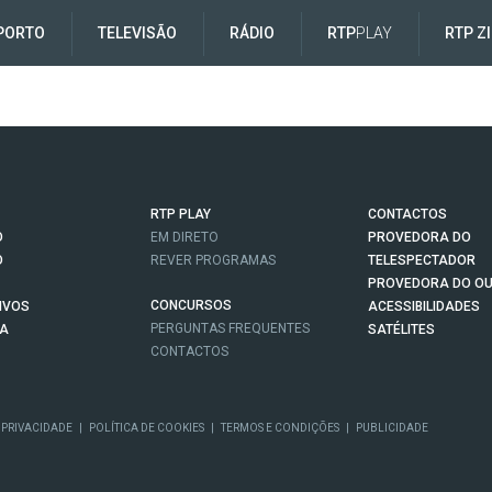
PORTO
TELEVISÃO
RÁDIO
RTP
PLAY
RTP Z
RTP PLAY
CONTACTOS
O
EM DIRETO
PROVEDORA DO
O
REVER PROGRAMAS
TELESPECTADOR
PROVEDORA DO OU
CONCURSOS
IVOS
ACESSIBILIDADES
PERGUNTAS FREQUENTES
NA
SATÉLITES
CONTACTOS
 PRIVACIDADE
|
POLÍTICA DE COOKIES
|
TERMOS E CONDIÇÕES
|
PUBLICIDADE