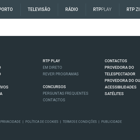
PORTO
TELEVISÃO
RÁDIO
RTP
PLAY
RTP Z
RTP PLAY
CONTACTOS
O
EM DIRETO
PROVEDORA DO
O
REVER PROGRAMAS
TELESPECTADOR
PROVEDORA DO OU
CONCURSOS
IVOS
ACESSIBILIDADES
PERGUNTAS FREQUENTES
NA
SATÉLITES
CONTACTOS
 PRIVACIDADE
|
POLÍTICA DE COOKIES
|
TERMOS E CONDIÇÕES
|
PUBLICIDADE