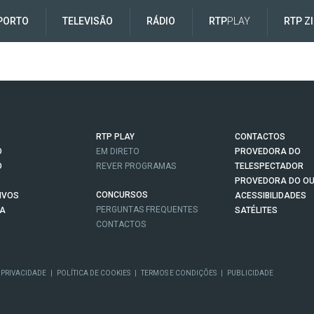
PORTO
TELEVISÃO
RÁDIO
RTP
PLAY
RTP Z
RTP PLAY
CONTACTOS
O
EM DIRETO
PROVEDORA DO
O
REVER PROGRAMAS
TELESPECTADOR
PROVEDORA DO OU
CONCURSOS
IVOS
ACESSIBILIDADES
PERGUNTAS FREQUENTES
NA
SATÉLITES
CONTACTOS
 PRIVACIDADE
|
POLÍTICA DE COOKIES
|
TERMOS E CONDIÇÕES
|
PUBLICIDADE