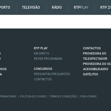
PORTO
TELEVISÃO
RÁDIO
RTP
PLAY
RTP Z
RTP PLAY
CONTACTOS
O
EM DIRETO
PROVEDORA DO
O
REVER PROGRAMAS
TELESPECTADOR
PROVEDORA DO OU
CONCURSOS
IVOS
ACESSIBILIDADES
PERGUNTAS FREQUENTES
NA
SATÉLITES
CONTACTOS
 PRIVACIDADE
|
POLÍTICA DE COOKIES
|
TERMOS E CONDIÇÕES
|
PUBLICIDADE