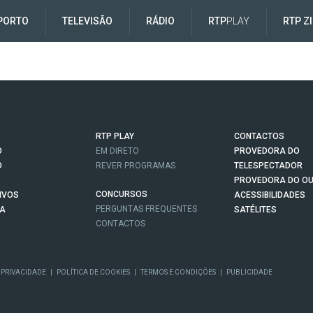
PORTO
TELEVISÃO
RÁDIO
RTP
PLAY
RTP Z
RTP PLAY
CONTACTOS
O
EM DIRETO
PROVEDORA DO
O
REVER PROGRAMAS
TELESPECTADOR
PROVEDORA DO OU
CONCURSOS
IVOS
ACESSIBILIDADES
PERGUNTAS FREQUENTES
NA
SATÉLITES
CONTACTOS
 PRIVACIDADE
|
POLÍTICA DE COOKIES
|
TERMOS E CONDIÇÕES
|
PUBLICIDADE