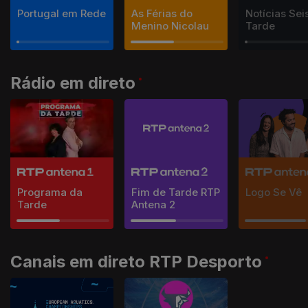
Portugal em Rede
As Férias do
Notícias Sei
Menino Nicolau
Tarde
Rádio em direto
Programa da
Fim de Tarde RTP
Logo Se Vê
Tarde
Antena 2
Canais em direto RTP Desporto