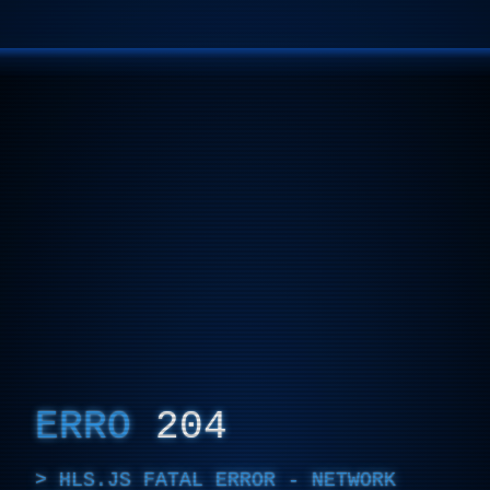
ERRO
204
HLS.JS FATAL ERROR - NETWORK