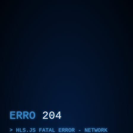
ERRO
204
HLS.JS FATAL ERROR - NETWORK