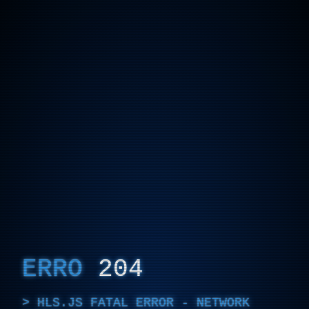
ERRO
204
HLS.JS FATAL ERROR - NETWORK