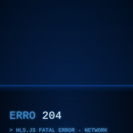
ERRO
204
HLS.JS FATAL ERROR - NETWORK