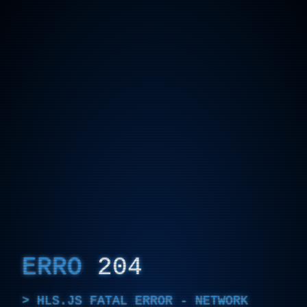
ERRO
204
HLS.JS FATAL ERROR - NETWORK