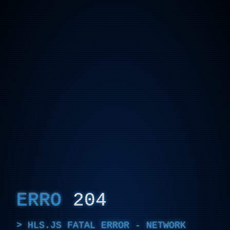
ERRO
204
HLS.JS FATAL ERROR - NETWORK