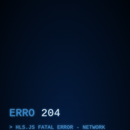
ERRO
204
HLS.JS FATAL ERROR - NETWORK