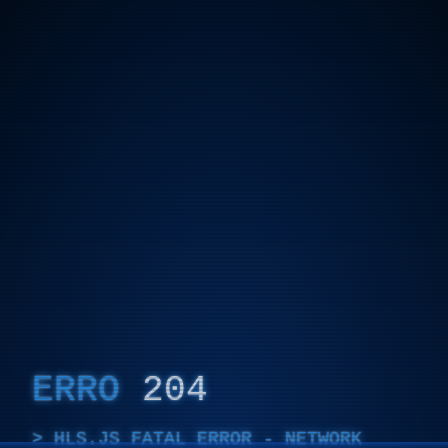
ERRO
204
HLS.JS FATAL ERROR - NETWORK