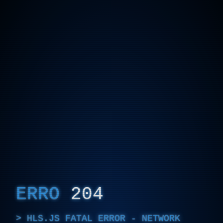
ERRO
204
HLS.JS FATAL ERROR - NETWORK