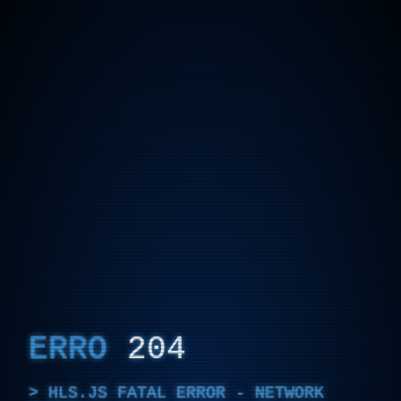
ERRO
204
HLS.JS FATAL ERROR - NETWORK