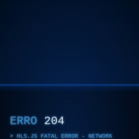
ERRO
204
HLS.JS FATAL ERROR - NETWORK