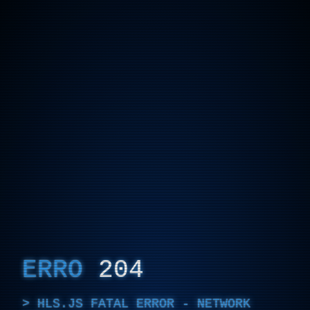
ERRO
204
HLS.JS FATAL ERROR - NETWORK