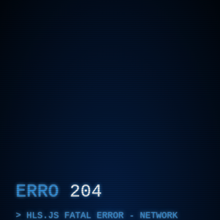
ERRO
204
HLS.JS FATAL ERROR - NETWORK