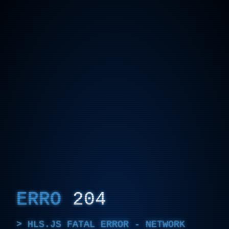
ERRO
204
HLS.JS FATAL ERROR - NETWORK