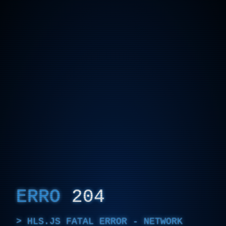
ERRO
204
HLS.JS FATAL ERROR - NETWORK