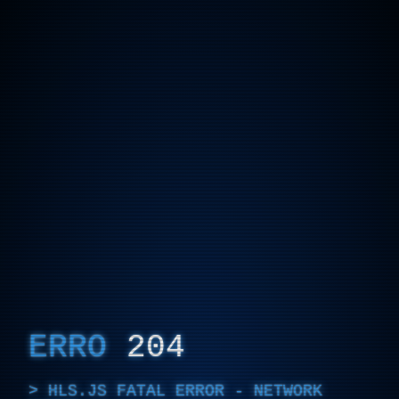
ERRO
204
HLS.JS FATAL ERROR - NETWORK