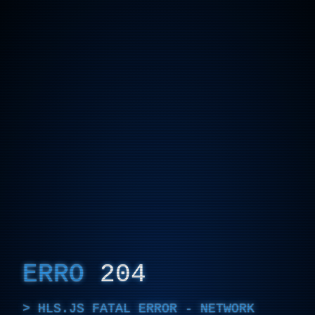
ERRO
204
HLS.JS FATAL ERROR - NETWORK