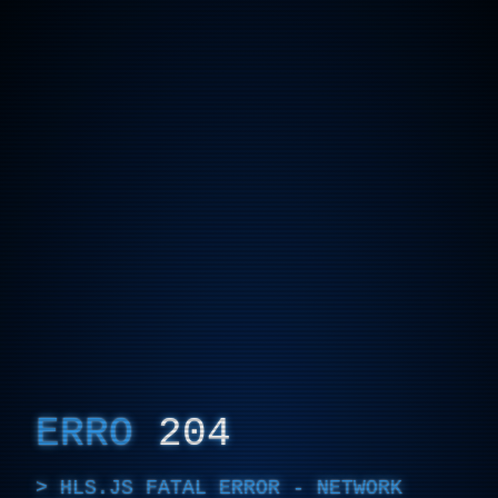
ERRO
204
HLS.JS FATAL ERROR - NETWORK