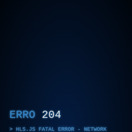
ERRO
204
HLS.JS FATAL ERROR - NETWORK