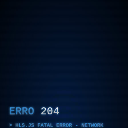
ERRO
204
HLS.JS FATAL ERROR - NETWORK