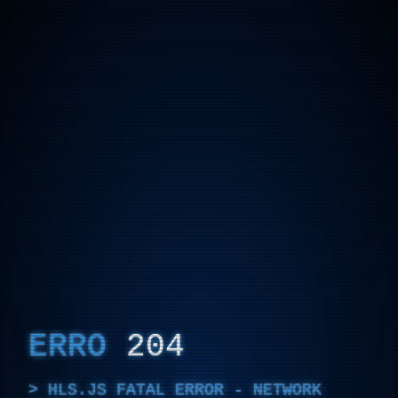
ERRO
204
HLS.JS FATAL ERROR - NETWORK