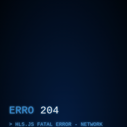
ERRO
204
HLS.JS FATAL ERROR - NETWORK