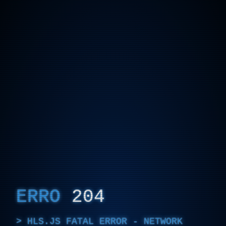
ERRO
204
HLS.JS FATAL ERROR - NETWORK